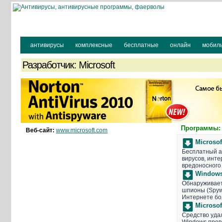
антивирусы
комплексные
бесплатные
онлайн
мобил
Разработчик: Microsoft
Программы:
Веб-сайт:
www.microsoft.com
Microsof
Бесплатный а
вирусов, инте
вредоносного
Windows
Обнаруживает
шпионы (Spyw
Интернете бо
Microsof
Средство уда