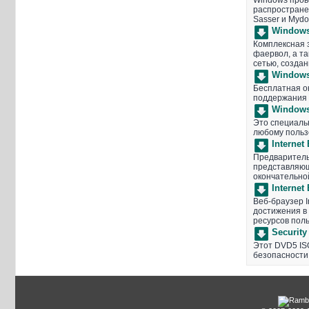
Windows пров
распростране
Sasser и Mydo
Windows
Комплексная з
фаервол, а т
сетью, созда
Windows
Бесплатная о
поддержания 
Windows
Это специаль
любому польз
Internet
Предварительн
представляющ
окончательно
Internet
Веб-браузер I
достижения в
ресурсов пол
Security
Этот DVD5 IS
безопасности