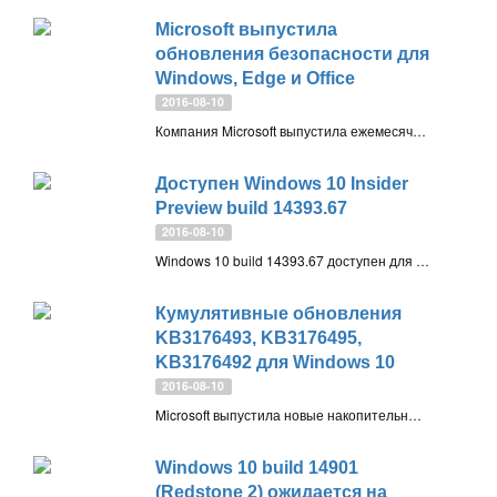
Microsoft выпустила
обновления безопасности для
Windows, Edge и Office
2016-08-10
Компания Microsoft выпустила ежемесячные обновления безопасности в рамках очередного «вторника патчей». В общей сложности было подготовлено 9 патчей для систем Windows, веб-браузера Edge и пакета программ Microsoft Office
Доступен Windows 10 Insider
Preview build 14393.67
2016-08-10
Windows 10 build 14393.67 доступен для инсайдеров всех трех каналов получения обновления: Ранний доступ, Поздний доступ и Release Preview и предназначен как для компьютеров, так и для мобильных устройств
Кумулятивные обновления
KB3176493, KB3176495,
KB3176492 для Windows 10
2016-08-10
Microsoft выпустила новые накопительные обновления KB3176493, KB3176495, KB3176492 для пользователей Windows 10. Рекомендуется установить их как можно скорее
Windows 10 build 14901
(Redstone 2) ожидается на