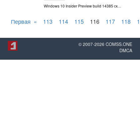
Windows 10 Insider Preview build 14385 сконцентрирован на исправлении ошибок и улучшении производительности, поэтому новых функций пользователи здесь не увидят
Первая
«
113
114
115
116
117
118
1
© 2007-
2026
COMSS.ONE
DMCA