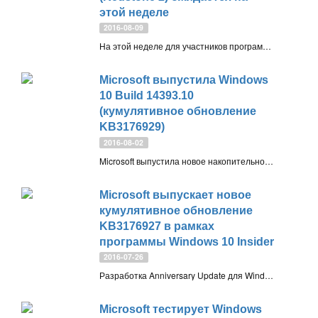
этой неделе
2016-08-09
На этой неделе для участников программы Windows Insider может быть выпущена новая версия Windows 10 build 14901 - первая сборка ветки Redstone 2 (RS2)
Microsoft выпустила Windows
10 Build 14393.10
(кумулятивное обновление
KB3176929)
2016-08-02
Microsoft выпустила новое накопительное обновление для инсайдерской сборки Windows 10, за несколько часов до того, как юбилейное обновление Windows 10 Anniversary Update станет доступно для всех пользователей
Microsoft выпускает новое
кумулятивное обновление
KB3176927 в рамках
программы Windows 10 Insider
2016-07-26
Разработка Anniversary Update для Windows 10 практически завершена, и Редмонд представляет новое кумулятивное обновление для инсайдеров, которое изменяет версию системы до 14393.5
Microsoft тестирует Windows