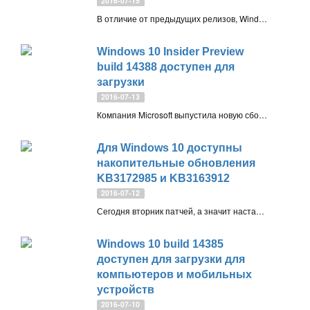
2016-07-15
В отличие от предыдущих релизов, Windows 10 build 14390 включает не только исправления ошибок и улучшения стабильности, но и функциональное улучшение - новое расширение для веб-браузера Microsoft Edge
Windows 10 Insider Preview
build 14388 доступен для
загрузки
2016-07-13
Компания Microsoft выпустила новую сборку Windows 10 для участников программы Windows Insider с приоритетом получения обновления fast ring, которая доступна для компьютеров и мобильных устройств
Для Windows 10 доступны
накопительные обновления
KB3172985 и KB3163912
2016-07-12
Сегодня вторник патчей, а значит настало время для новых накопительных обновлений для устройств Windows 10, работающих на версиях системы 10240 и 10586. Рассмотрим основные улучшения и изменения
Windows 10 build 14385
доступен для загрузки для
компьютеров и мобильных
устройств
2016-07-10