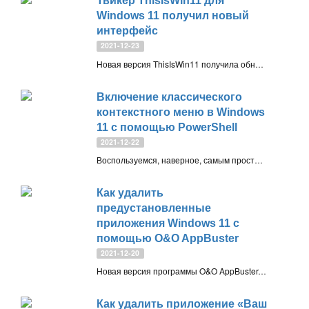
Твикер ThisIsWin11 для
Windows 11 получил новый
интерфейс
2021-12-23
Новая версия ThisIsWin11 получила обновленный дизайн и интерфейс в виде мастера. Пользователи теперь могут последовательно настраивать различные параметры Windows 11 с помощью инструмента.
Включение классического
контекстного меню в Windows
11 с помощью PowerShell
2021-12-22
Воспользуемся, наверное, самым простым способом по включению классического контекстного меню в Windows 11 – с помощью всего лишь одной команды PowerShell
Как удалить
предустановленные
приложения Windows 11 с
помощью O&O AppBuster
2021-12-20
Новая версия программы O&O AppBuster, с помощью которой можно удалять встроенные в Windows программы, получила полную совместимость с Windows 11 и позволяет удалять предустановленные в ней приложения
Как удалить приложение «Ваш