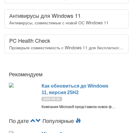
Антивирусы для Windows 11
Антивирусы, совместимые с новой ОС Windows 11
PC Health Check
Проверьте совместимость с Windows 11 для бесплатного обновления
Рекомендуем
Как обновиться до Windows
11, версия 25H2
2025-09-30
Компания Microsoft представила новое функциональное обновление — Windows 11, версия 25H2. Оно уже доступно всем пользователям на совместимых устройствах через Центр обновления Windows. Вы можете установить пакет включения функций KB5054156 или использовать ISO-образы, чтобы сделать чистую установку ОС или выполнить обновление поверх
По дате
Популярные