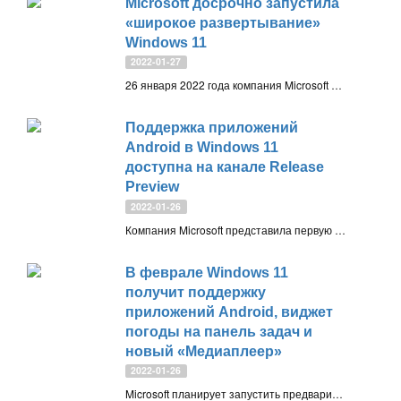
Microsoft досрочно запустила
«широкое развертывание»
Windows 11
2022-01-27
26 января 2022 года компания Microsoft изменила статус развертывания своей операционной системы Windows 11 на «широкое развертывание». Новый статус означает, что Windows 11 будет предлагаться всем совместимым устройствам в досрочном порядке
Поддержка приложений
Android в Windows 11
доступна на канале Release
Preview
2022-01-26
Компания Microsoft представила первую предварительную версию поддержки приложений Android для Windows 11 на каналах Beta и Release Preview программы предварительной оценки Windows Insider
В феврале Windows 11
получит поддержку
приложений Android, виджет
погоды на панель задач и
новый «Медиаплеер»
2022-01-26
Microsoft планирует запустить предварительный просмотр поддержки приложений Android в Windows 11 уже в следующем месяце, а также представить улучшения панели задач и новые приложения «Блокнот» и «Медиаплеер»