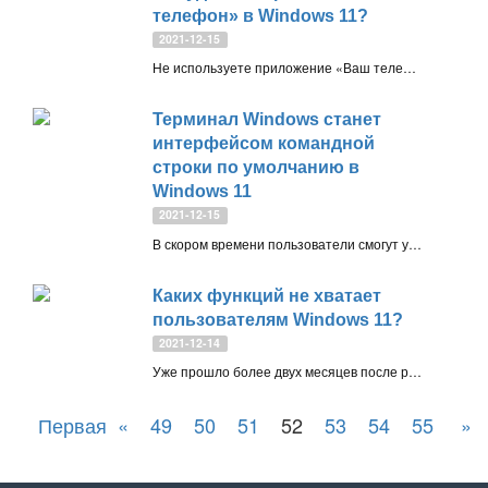
телефон» в Windows 11?
2021-12-15
Не используете приложение «Ваш телефон» в Windows 11? Рассмотрим, как удалить приложение из системы
Терминал Windows станет
интерфейсом командной
строки по умолчанию в
Windows 11
2021-12-15
В скором времени пользователи смогут устанавливать по умолчанию различные терминалы в качестве эмулятора командной строки в Windows 11, включая новый Windows Terminal
Каких функций не хватает
пользователям Windows 11?
2021-12-14
Уже прошло более двух месяцев после релиза новой операционной системы Windows 11. Сейчас она установлена на миллионах устройствах, и у многих пользователей сформировалось свое мнение относительно новой системы
Первая
«
49
50
51
52
53
54
55
»