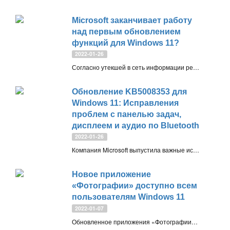
Microsoft заканчивает работу
над первым обновлением
функций для Windows 11?
2022-01-26
Согласно утекшей в сеть информации релиз работа над новыми функциями для Windows 11, версия 22H2 завершится в марте 2022 года
Обновление KB5008353 для
Windows 11: Исправления
проблем с панелью задач,
дисплеем и аудио по Bluetooth
2022-01-26
Компания Microsoft выпустила важные исправления для Windows 11, версия 21H2 и Windows 10, версия 20H2 и выше. Они поставляются в формате необязательных накопительных обновлений KB5008353 и KB5009596
Новое приложение
«Фотографии» доступно всем
пользователям Windows 11
2022-01-07
Обновленное приложения «Фотографии» для Windows 11 получило новый интерфейс в стиле Windows 11 и новые инструменты редактирования