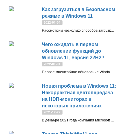
Как загрузиться в Безопасном
режиме в Windows 11
2022-01-04
Рассмотрим несколько способов загрузки операционной системы Windows 11 в Безопасном режиме (Safe Mode). Среди них как простые способы, так и варианты для опытных пользователей
Чего ожидать в первом
обновлении функций до
Windows 11, версия 22H2?
2022-01-01
Первое масштабное обновление Windows 11, версия 22H2 с кодовым названием Windows 11 Sun Valley 2 ожидается осенью 2022 года. Рассмотрим предварительный список изменений
Новая проблема в Windows 11:
Некорректная цветопередача
на HDR-мониторах в
некоторых приложениях
2021-12-27
В декабре 2021 года компания Microsoft подтвердила еще одну проблему в Windows 11, которая связана с некорректной отрисовкой цветов в некоторых приложениях при использовании HDR-мониторов