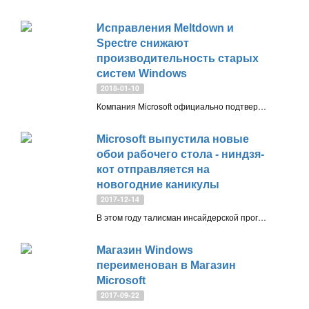
Исправления Meltdown и
Spectre снижают
производительность старых
систем Windows
2018-01-10
Компания Microsoft официально подтвердила, что некоторые устройства, использующие старые версии Windows, могут столкнуться с заметным снижением производительности после применения патчей безопасности для Meltdown и Spectre
Microsoft выпустила новые
обои рабочего стола - ниндзя-
кот отправляется на
новогодние каникулы
2017-12-14
В этом году талисман инсайдерской программы, ниндзя-кот (Ninja Cat) активно путешествовал, а теперь, в преддверии рождественских праздников, он отправляется на поиск новых приключений
Магазин Windows
переименован в Магазин
Microsoft
2017-09-22