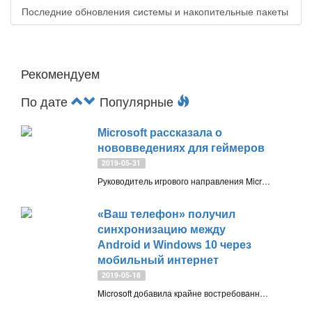
Последние обновления системы и накопительные пакеты
Рекомендуем
По дате
Популярные
Microsoft рассказала о
нововведениях для геймеров
2019-05-31
Руководитель игрового направления Microsoft и глава Xbox, Фил Спенсер (Phil Spencer), анонсировал изменения, которые фундаментально меняют подход Microsoft к индустрии компьютерных игр
«Ваш телефон» получил
синхронизацию между
Android и Windows 10 через
мобильный интернет
2019-05-18
Microsoft добавила крайне востребованную функцию в приложение «Ваш телефон». Пользователям стала доступна синхронизация данных между устройствами Android и Windows 10 с помощью мобильного интернета