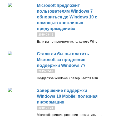
Microsoft предложит
пользователям Windows 7
обновиться до Windows 10 с
помощью «вежливых
предупреждений»
2019-03-12
Если вы по-прежнему используете Windows 7, то Microsoft предупредит вас о завершении жизненного цикла операционной системы и деликатно намекнет о необходимости обновления до поддерживаемой версии ОС – Windows 10
Стали ли бы вы платить
Microsoft за продление
поддержки Windows 7?
2019-02-07
Поддержка Windows 7 завершается в январе 2020 года, и с этим ничего не могут поделать ни обычные домашние пользователи, ни малый бизнес. Microsoft просто перестанет выпускать патчи безопасности и другие типы обновлений для потребительских версий Windows 7
Завершение поддержки
Windows 10 Mobile: полезная
информация
2019-01-21
Microsoft приняла решение прекратить поддержку Windows 10 Mobile 10 декабря 2019 года. Компания выпустила отдельную страницу на портале поддержки, которая информирует о завершении обслуживания мобильной операционной системы