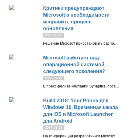
Критики предупреждают
Microsoft о необходимости
исправить процесс
обновления
2018-10-22
Решение Microsoft приостановить распространение осеннего обновления функций Windows 10 October 2018 Update является явным признаком нарушенного процесса обновления. Недовольные пользователи ждут исправлений
Microsoft работает над
операционной системой
следующего поколения?
2018-07-12
В пресс-релизе компании Synaptics, посвященном сотрудничеству с AMD по созданию технологий биометрической защиты корпоративного уровня, упоминается о том, что Microsoft разрабатывает операционную систему следующего поколения
Build 2018: Your Phone для
Windows 10, Временная шкала
для iOS и Microsoft Launcher
для Android
2018-05-08
На конференции разработчиков Microsoft Build 2018 компания из Редмонда анонсировала приложение Your Phone для Windows 10 и другие улучшения для работы с мобильными устройствами Android, iPhone и iPad