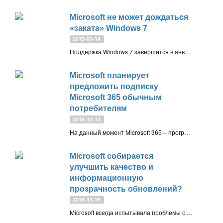
Microsoft не может дождаться
«заката» Windows 7
2019-01-14
Поддержка Windows 7 завершится в январе 2020 года. Систему 2009 года ждет менее 12 месяцев плановых обновлений, но Microsoft уже строит планы на будущее без Windows 7
Microsoft планирует
предложить подписку
Microsoft 365 обычным
потребителям
2018-12-14
На данный момент Microsoft 365 – программный пакет и веб-сервисы, доступные по модели подписки только корпоративным клиентам. Подписка доступна в нескольких пакетах и включает различные издания Office 365 и Windows 10
Microsoft собирается
улучшить качество и
информационную
прозрачность обновлений?
2018-11-19
Microsoft всегда испытывала проблемы с информационной открытостью своих обновлений, но данная особенность характерна для многих технологических гигантов, в том числе для Google. Тем не менее, Редмонд может существенно улучшить ситуацию, затратив при этом минимальные усилия