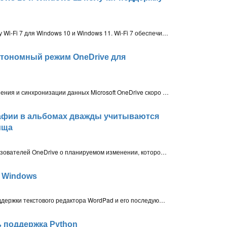
Компания Intel подтвердила поддержку Wi-Fi 7 для Windows 10 и Windows 11. Wi-Fi 7 обеспечивает скорость в 46,1 Гбит/с, что в 4,8 раза быстрее Wi-Fi 6
автономный режим OneDrive для
Пользователи облачного сервиса хранения и синхронизации данных Microsoft OneDrive скоро смогут использовать некоторые функции сервиса в браузере без активного подключения к Интернету
графии в альбомах дважды учитываются
ища
Компания Microsoft информирует пользователей OneDrive о планируемом изменении, которое может существенно повлиять на квоты хранения облачного сервиса. Начиная с 16 октября 2023 года фотографии, загруженные в OneDrive, могут дважды учитываться при расчете используемого пространства
в Windows
Microsoft объявила о прекращении поддержки текстового редактора WordPad и его последующем удалении из Windows
ь поддержка Python