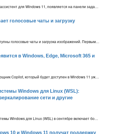
После активации Windows Copilot, ИИ-ассистент для Windows 11, появляется на панели задач и предоставляет функционал веб-версии чата Bing, интегрированный с ОС
ает голосовые чаты и загрузку
OpenAI обновила ChatGPT: теперь доступны голосовые чаты и загрузка изображений. Первыми нововведениями воспользуются платные подписчики ChatGPT Plus и корпоративные пользователи
явится в Windows, Edge, Microsoft 365 и
Microsoft анонсировала новый ИИ-помощник Copilot, который будет доступен в Windows 11 уже с 26 сентября. ИИ-ассистент Microsoft Copilot будет «бесшовно доступен во всех приложениях и сервисах, которые вы чаще всего используете», включая рабочий стол Windows 11, Microsoft 365, Outlook, Edge и Bing
стемы Windows для Linux (WSL):
зеркалирование сети и другие
Предварительное обновление Подсистемы Windows для Linux (WSL) в сентябре включает большое количество новых функций, включая улучшения работы с сетью, фаервол и автоматическое уменьшение размера VHD
dows 10 и Windows 11 получат поддержку