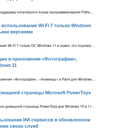
Компания Microsoft решила добавить поддержку популярного языка программирования Python в приложение для работы с электронными таблицами Microsoft Excel
ь использование Wi-Fi 7 только Windows
овыми версиями
Microsoft может ограничить использование Wi-Fi 7 только ОС Windows 11 и новее, что подтверждает документ Intel. Новый стандарт Wi-Fi 7 выйдет в 2024 году и обещает скорость до 46,1 Гбит/с
кции в приложения «Фотографии»,
dows 11
Microsoft внедряет ИИ-функции в приложения «Фотографии», «Ножницы» и Paint для Windows 11. Эксперименты включают оптическое распознавание символов и генеративные ИИ-функции
домашней страницы Microsoft PowerToys
Microsoft планирует обновление дизайна домашней страницы PowerToys для Windows 10 и 11, делая её более наглядной
ользование ИИ-сервисов в обновленном
нии своих служб