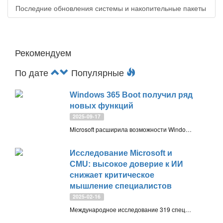
Последние обновления системы и накопительные пакеты
Рекомендуем
По дате
Популярные
Windows 365 Boot получил ряд
новых функций
2025-09-17
Microsoft расширила возможности Windows 365 Boot: появился Центр подключений для выбора Cloud PC, улучшена диагностика ошибок, добавлена поддержка Cross Region Disaster Recovery и настройки дисплея. Новые функции уже начали внедряться, полное развёртывание займёт до двух месяцев
Исследование Microsoft и
CMU: высокое доверие к ИИ
снижает критическое
мышление специалистов
2025-02-16
Международное исследование 319 специалистов показало, что высокое доверие к ИИ приводит к снижению критического анализа результатов. 59.29% участников все еще проверяют ответы ИИ, но при простых задачах проверка практически отсутствует