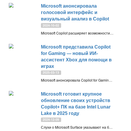
Microsoft анонсировала
голосовой интерфейс и
визуальный анализ в Copilot
2024-10-02
Microsoft Copilot расширяет возможности: Voice для голосового общения, Vision для анализа контента, Super Resolution для улучшения фото и персонализированный Discover
Microsoft представила Copilot
for Gaming — новый ИИ-
ассистент Xbox для помощи в
играх
2025-03-13
Microsoft анонсировала Copilot for Gaming — ИИ-ассистента, который поможет проходить игры, давать советы и управлять загрузками. Сначала он появится в мобильном приложении Xbox для инсайдеров
Microsoft готовит крупное
обновление своих устройств
Copilot+ ПК на базе Intel Lunar
Lake в 2025 году
2024-12-09
Слухи о Microsoft Surface указывают на большое обновление Copilot+ ПК в следующем году. Предполагается, что обновление линейки Surface в 2025 году включает ноутбуки Copilot Plus на базе Intel Lunar Lake