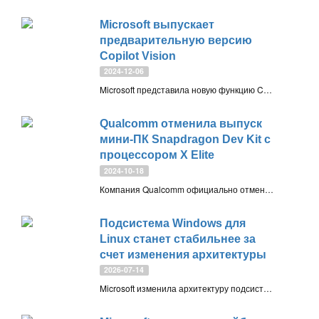
Microsoft выпускает
предварительную версию
Copilot Vision
2024-12-06
Microsoft представила новую функцию Copilot Vision, которая позволяет совместно просматривать и обсуждать веб-страницы. Она доступна в предварительной версии только для подписчиков Copilot Pro в США
Qualcomm отменила выпуск
мини-ПК Snapdragon Dev Kit с
процессором X Elite
2024-10-18
Компания Qualcomm официально отменила выпуск своего мини-ПК Snapdragon Dev Kit для Windows на базе Snapdragon X Elite, сославшись на несоответствие стандартам качества. Все покупатели получат полный возврат средств, даже если уже получили устройство
Подсистема Windows для
Linux станет стабильнее за
счет изменения архитектуры
2026-07-14
Microsoft изменила архитектуру подсистемы Windows для Linux (WSL), чтобы повысить ее стабильность. Теперь Linux-среда работает с ограничением ресурсов, что предотвращает зависание всей подсистемы при нехватке памяти, а также обеспечивает независимый запуск нескольких дистрибутивов