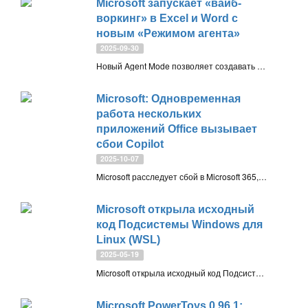
Microsoft запускает «вайб-
воркинг» в Excel и Word с
новым «Режимом агента»
2025-09-30
Новый Agent Mode позволяет создавать сложные таблицы и документы в Excel и Word по одному запросу, превращая работу в диалог с ИИ. Дополнительно в Copilot Chat появился Office Agent а базе моделей Anthropic для генерации презентаций в PowerPoint
Microsoft: Одновременная
работа нескольких
приложений Office вызывает
сбои Copilot
2025-10-07
Microsoft расследует сбой в Microsoft 365, при котором панель Copilot не открывается при одновременном запуске нескольких приложений Office, использующих WebView2. Также отмечены вылеты в классическом Outlook и ложные предупреждения в Microsoft Defender
Microsoft открыла исходный
код Подсистемы Windows для
Linux (WSL)
2025-05-19
Microsoft открыла исходный код Подсистемы Windows для Linux (WSL). Теперь проект доступен на GitHub, а разработчики могут участвовать в его развитии, вносить правки и улучшения
Microsoft PowerToys 0.96.1: