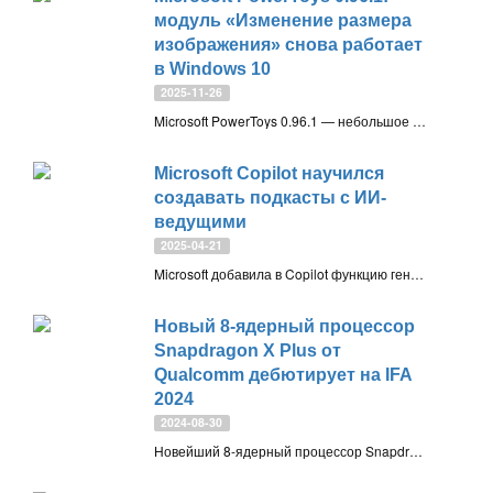
модуль «Изменение размера
изображения» снова работает
в Windows 10
2025-11-26
Microsoft PowerToys 0.96.1 — небольшое обновление, которое устраняет ошибки версии 0.96 и возвращает работу модуля «Изменение размера изображения» в Windows 10. Исправлены сбои в Awake и улучшена «Расширенная вставка» с поддержкой новых локальных и облачных моделей
Microsoft Copilot научился
создавать подкасты с ИИ-
ведущими
2025-04-21
Microsoft добавила в Copilot функцию генерации подкастов с ИИ-ведущими. Пользователь выбирает тему, Copilot создаёт сценарий и озвучивает диалог. Функция в стадии тестирования, запуск ожидается в ближайшие недели
Новый 8-ядерный процессор
Snapdragon X Plus от
Qualcomm дебютирует на IFA
2024
2024-08-30
Новейший 8-ядерный процессор Snapdragon X Plus от Qualcomm, оснащенный урезанным GPU и поддержкой Wi-Fi 7, дебютирует на IFA 2024 в ноутбуках Copilot+ по цене от 800$