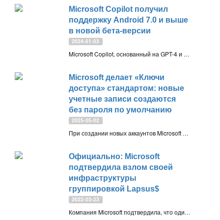
Microsoft Copilot получил
поддержку Android 7.0 и выше
в новой бета-версии
2024-01-03
Microsoft Copilot, основанный на GPT-4 и DALL·E 3, получил поддержку Android 7.0 и выше в новой бета-версии, расширяя доступность для пользователей со старыми устройствами
Microsoft делает «Ключи
доступа» стандартом: новые
учетные записи создаются
без пароля по умолчанию
2025-05-02
При создании новых аккаунтов Microsoft больше не требуют пароля — вместо этого используются более безопасные методы входа: «Ключи доступа», push-уведомления и аппаратные ключи безопасности
Официально: Microsoft
подтвердила взлом своей
инфраструктуры
группировкой Lapsus$
2022-03-23
Компания Microsoft подтвердила, что один из сотрудников был скомпрометирован хакерской группой Lapsus$, что позволило злоумышленникам получить доступ и украсть некоторые объемы исходного кода