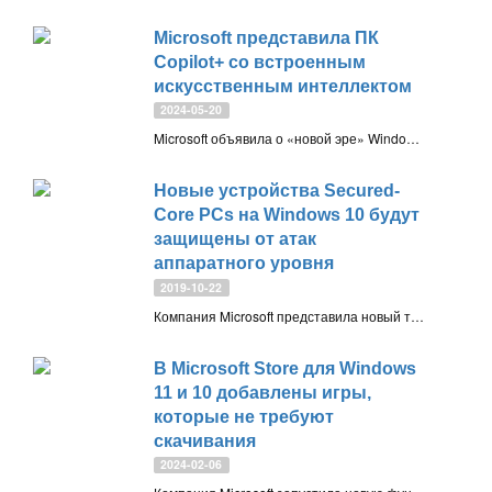
Microsoft представила ПК
Copilot+ со встроенным
искусственным интеллектом
2024-05-20
Microsoft объявила о «новой эре» Windows ПК. Компьютеры Copilot+ — новое поколении ноутбуков с ИИ-возможностями на чипах ARM
Новые устройства Secured-
Core PCs на Windows 10 будут
защищены от атак
аппаратного уровня
2019-10-22
Компания Microsoft представила новый тип устройств под названием Secured-Core PCs (компьютеры с защищенным ядром), которые будут защищены от атак аппаратного уровня, популярных среди проправительственных хакерских группировок
В Microsoft Store для Windows
11 и 10 добавлены игры,
которые не требуют
скачивания
2024-02-06