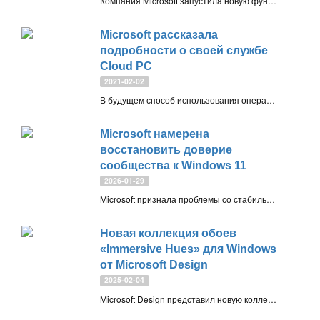
Компания Microsoft запустила новую функцию «Аркада» в официальном магазине Microsoft Store для Windows 11 и Windows 10, которая позволяет пользователям сразу играть в игры прямо на площадке.
Microsoft рассказала
подробности о своей службе
Cloud PC
2021-02-02
В будущем способ использования операционной системы Windows 10 может кардинально измениться, потому что Microsoft разрабатывает новый облачный продукт «Компьютер как сервис»
Microsoft намерена
восстановить доверие
сообщества к Windows 11
2026-01-29
Microsoft признала проблемы со стабильностью Windows 11 и сосредоточилась на улучшении производительности и надёжности системы. Компания мобилизует инженерные команды для устранения багов, стремясь вернуть доверие пользователей на фоне роста аудитории ОС.
Новая коллекция обоев
«Immersive Hues» для Windows
от Microsoft Design
2025-02-04
Microsoft Design представил новую коллекцию обоев «Immersive Hues» для Windows, сосредоточенную на «плавности и свете». В наборе пять изображений в светлой и тёмной версиях: Platform, Trust, Unitiled Red, Unitiled Purple и Waves