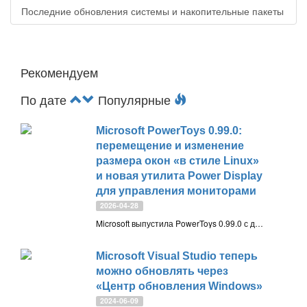
Последние обновления системы и накопительные пакеты
Рекомендуем
По дате
Популярные
Microsoft PowerToys 0.99.0:
перемещение и изменение
размера окон «в стиле Linux»
и новая утилита Power Display
для управления мониторами
2026-04-28
Microsoft выпустила PowerToys 0.99.0 с двумя новыми утилитами. Power Display управляет яркостью, контрастом и громкостью мониторов из системного трея через протокол VCP, а Grab And Move позволяет перемещать и изменять размер окон сочетанием Alt + клик в любой их точке
Microsoft Visual Studio теперь
можно обновлять через
«Центр обновления Windows»
2024-06-09