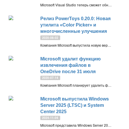
Microsoft Visual Studio теперь сможет обновляться через «Центр обновления Windows». Начиная с августа 2024 года, обновления безопасности для Visual Studio будут автоматически доставляться через систему Microsoft Update, если включена опция «Получать обновления для других продуктов Microsoft»
Релиз PowerToys 0.20.0: Новая
утилита «Color Picker» и
многочисленные улучшения
2020-08-02
Компания Microsoft выпустила новую версию PowerToys 0.20.0. В свежей версии появилась новая утилита «Пипетка» (Color Picker), которая показывает цветовой код любой точки на экране в форматах HEX и RGB. Также улучшения получили остальные компоненты этого набора утилит
Microsoft удалит функцию
извлечения файлов в
OneDrive после 31 июля
2020-07-14
Компания Microsoft планирует удалить функцию извлечения файлов из десктопного клиента OneDrive к концу июля 2020 года. Данная функция позволяет получит доступ к файлам с привязанного к аккаунту компьютера с другого компьютера через сайт OneDrive
Microsoft выпустила Windows
Server 2025 (LTSC) и System
Center 2025
2024-11-04
Microsoft представила Windows Server 2025 с длительным сроком обслуживания (LTSC), включая поддержку ИИ-функций, гибридные облачные возможности и обновлённую виртуализацию GPU. Поддержка продлится до 2034 года