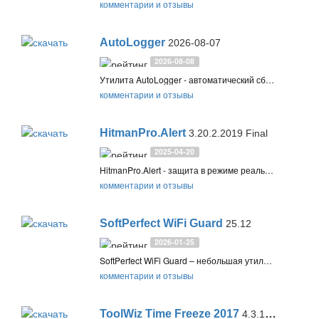
комментарии и отзывы
AutoLogger
2026-08-07
2026-08-08
Утилита AutoLogger - автоматический сборщик логов на компьютере для дальнейшего анализа зараженной системы и ее восстановления. Все реализовано на скриптах AVZ и имеет гибкую структуру настроек и диалога для конечного пользователя
комментарии и отзывы
HitmanPro.Alert
3.20.2.2019 Final
2025-04-20
HitmanPro.Alert - защита в режиме реального времени от шифровальщиков, эксплойтов, использующих уязвимости программ, попутных загрузок, онлайн-мошенников и кражи личных данных. Решение защищает системы от существующих и новейших угроз вЂќнулевого днявЂќ
комментарии и отзывы
SoftPerfect WiFi Guard
25.12
2026-01-25
SoftPerfect WiFi Guard – небольшая утилита для дополнительной защиты домашней Wi-Fi сети от возможного взлома. Позволяет обнаруживать несанкционированный доступ других компьютеров и сетевых устройств
комментарии и отзывы
ToolWiz Time Freeze 2017
4.3.1.5000