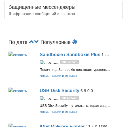
Защищенные мессенджеры
Шифрование сообщений и звонков
По дате
Популярные
Sandboxie / Sandboxie Plus
1.18. / 5.73.1 (David Xanatos) / 5.33.3 (Sophos)
2026-07-26
Песочница Sandboxie повышает уровень безопасности Вашего ПК при интернет-серфинге, предотвращает проникновение вирусов, Spyware и других угроз
комментарии и отзывы
USB Disk Security
6.9.0.0
2021-05-09
USB Disk Security – утилита, которая защищает от проникновения на компьютер вредоносных программ через USB-порт. Проверка в режиме реального времени, сканирование вручную и блокировка USB-устройств, подключаемых к вашему компьютеру
комментарии и отзывы
IObit Malware Fighter
13.4.0.1669