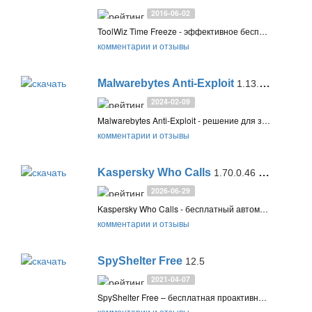
2016-06-02
ToolWiz Time Freeze - эффективное бесплатное приложение для восстановления системы, позволяющее сохранить ваш компьютер в безопасности и защитить ОС Windows и важные файлы от нежелательных изменений с использованием виртуальной среды
комментарии и отзывы
Malwarebytes Anti-Exploit
1.13.585 (Beta)
2024-02-09
Malwarebytes Anti-Exploit - решение для защиты от эксплойтов, использующих 0day-уязвимости. Защищает основные приложения в системе от известных и неизвестных эксплойтов без необходимости настройки и обновления сигнатур
комментарии и отзывы
Kaspersky Who Calls
1.70.0.46 (Android) / 1.54.0 (iOS)
2026-06-29
Kaspersky Who Calls - бесплатный автоматический определитель номера для Android и iPhone, который проверяет все входящие вызовы с неизвестных номеров, чтобы вы точно знали, стоит ли брать трубку
комментарии и отзывы
SpyShelter Free
12.5
2021-04-07
SpyShelter Free – бесплатная проактивная защита HIPS в сочетании с облачной проверкой Jotti Scanner и двухсторонним фаерволом
комментарии и отзывы