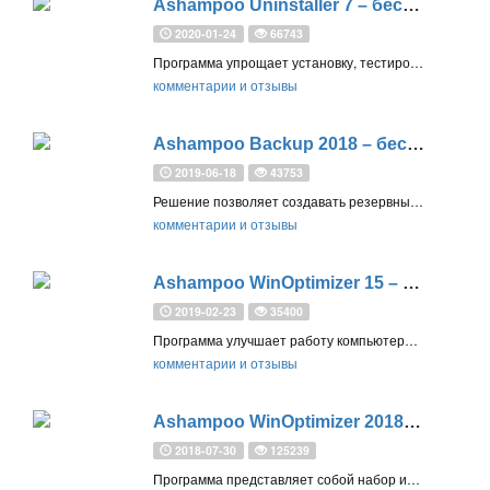
Ashampoo Uninstaller 7 – бесплатная лицензия
2020-01-24
66743
Программа упрощает установку, тестирование и удаление приложений. Без следов удаляет нежелательные программы, расширения браузера и предустановленные приложения Windows
комментарии и отзывы
Ashampoo Backup 2018 – бесплатная лицензия
2019-06-18
43753
Решение позволяет создавать резервные копии и восстанавливать разделы жестких дисков (например, загрузочный раздел системы) всего за несколько кликов
комментарии и отзывы
Ashampoo WinOptimizer 15 – бесплатная лицензия
2019-02-23
35400
Программа улучшает работу компьютера, предлагая множество модулей для оптимизации, настройки, очистки и защиты системы
комментарии и отзывы
Ashampoo WinOptimizer 2018 - бесплатная лицензия
2018-07-30
125239
Программа представляет собой набор инструментов для более быстрой и постоянно стабильной системы Windows