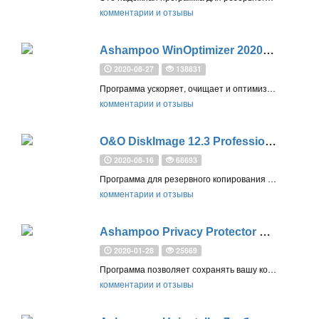
комментарии и отзывы
Ashampoo WinOptimizer 2020 – бесплатная лицензия
2020-08-27
138831
Программа ускоряет, очищает и оптимизирует производительность вашей системы Windows лучше, чем встроенные инструменты
комментарии и отзывы
O&O DiskImage 12.3 Professional – бесплатная лицензия
2020-08-16
68693
Программа для резервного копирования и восстановления данных позволяет создавать резервные копии системы, всего компьютера или отдельных файлов
комментарии и отзывы
Ashampoo Privacy Protector – бесплатная лицензия
2020-01-28
25669
Программа позволяет сохранять вашу конфиденциальность – используйте шифрование файлов и очищайте следы вашей работы всего за несколько кликов
комментарии и отзывы