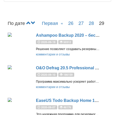
По дате
Первая
«
26
27
28
29
Ashampoo Backup 2020 – бесплатная лицензия
2020-09-19
50312
Решение позволяет создавать резервные копии и восстанавливать разделы жестких дисков (например, загрузочный раздел системы) всего за несколько кликов
комментарии и отзывы
O&O Defrag 20.5 Professional – бесплатная лицензия
2020-09-10
186159
Программа максимально ускоряет работу компьютера, продлевает жизненный цикл жестких дисков и предоставляет эффективную защиту данных
комментарии и отзывы
EaseUS Todo Backup Home 10.6 – бесплатная лицензия
2020-09-07
46176
Это надежная программа для резервного копирования и восстановления в случае непредвиденных системных ошибок